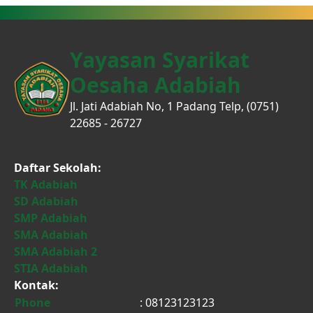
Yayasan Syarikat
Oesaha Adabiah
Jl. Jati Adabiah No, 1 Padang Telp, (0751)
22685 - 26727
Daftar Sekolah:
TK Adabiah
SD Adabiah
SMP Adabiah
SMA Adabiah
SMA Adabiah 2
STIA Adabiah
Kontak:
Phone
: 08123123123