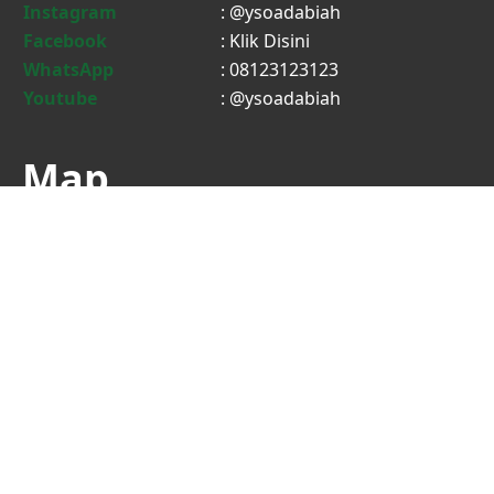
Instagram
: @ysoadabiah
Facebook
:
Klik Disini
WhatsApp
: 08123123123
Youtube
: @ysoadabiah
Map