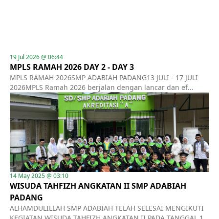
19 Jul 2026 @ 06:44
MPLS RAMAH 2026 DAY 2 - DAY 3
MPLS RAMAH 2026SMP ADABIAH PADANG13 JULI - 17 JULI
2026MPLS Ramah 2026 berjalan dengan lancar dan ef...
14 May 2025 @ 03:10
WISUDA TAHFIZH ANGKATAN II SMP ADABIAH
PADANG
ALHAMDULILLAH SMP ADABIAH TELAH SELESAI MENGIKUTI
KEGIATAN WISUDA TAHFIZH ANGKATAN II PADA TANGGAL 1...