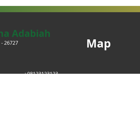
ha Adabiah
Map
 - 26727
: 08123123123
am
: @ysoadabiah
k
:
Klik Disini
p
: 08123123123
: @ysoadabiah