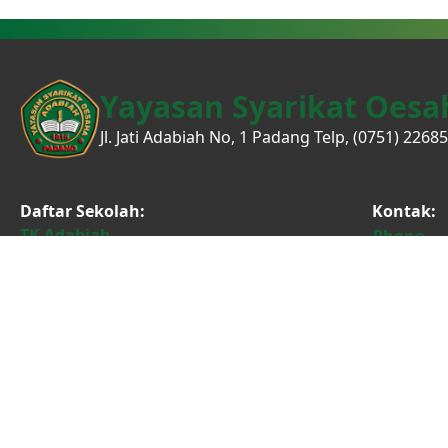
Yayasan Syarikat Oesa
Jl. Jati Adabiah No, 1 Padang Telp, (0751) 22685
Daftar Sekolah:
Kontak:
TK Adabiah
Phone
SD Adabiah
Instagr
SMP Adabiah
Faceboo
SMA Adabiah
WhatsAp
SMA Adabiah 2
Youtube
STIA Adabiah