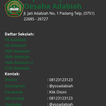
Oesaha Adabiah
Jl. Jati Adabiah No, 1 Padang Telp, (0751)
22685 - 26727
Daftar Sekolah:
TK Adabiah
SD Adabiah
SMP Adabiah
SMA Adabiah
SMA Adabiah 2
STIA Adabiah
Kontak:
Phone
: 08123123123
Instagram
: @ysoadabiah
Facebook
:
Klik Disini
WhatsApp
: 08123123123
Youtube
: @ysoadabiah