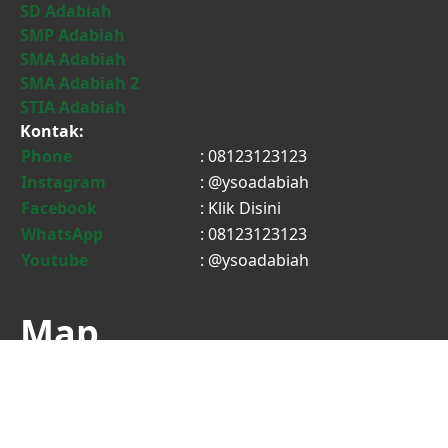
SD Adabiah
SMP Adabiah
SMA Adabiah
SMA Adabiah 2
STIA Adabiah
Kontak:
Phone
: 08123123123
Instagram
: @ysoadabiah
Facebook
:
Klik Disini
WhatsApp
: 08123123123
Youtube
: @ysoadabiah
Map