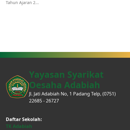
Tahun Ajaran 2...
Yayasan Syarikat
Oesaha Adabiah
Jl. Jati Adabiah No, 1 Padang Telp, (0751)
22685 - 26727
Daftar Sekolah:
TK Adabiah