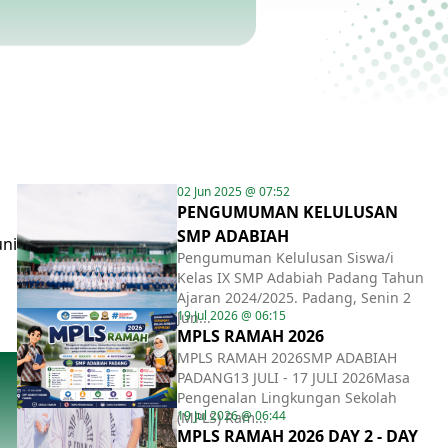
02 Jun 2025 @ 07:52
PENGUMUMAN KELULUSAN
SMP ADABIAH
uni
Pengumuman Kelulusan Siswa/i
Kelas IX SMP Adabiah Padang Tahun
Ajaran 2024/2025. Padang, Senin 2
19 Jul 2026 @ 06:15
Jun...
MPLS RAMAH 2026
MPLS RAMAH 2026SMP ADABIAH
PADANG13 JULI - 17 JULI 2026Masa
Pengenalan Lingkungan Sekolah
19 Jul 2026 @ 06:44
(MPLS) Ram...
MPLS RAMAH 2026 DAY 2 - DAY