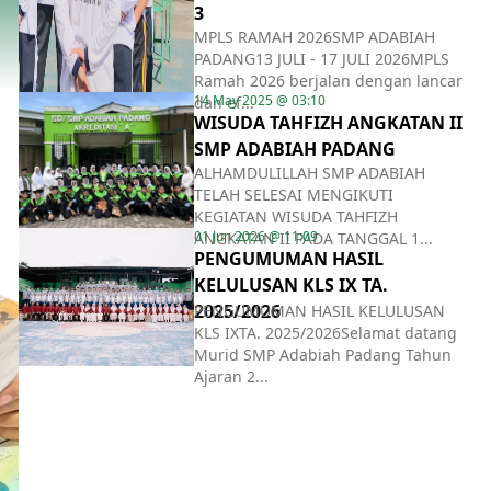
3
MPLS RAMAH 2026SMP ADABIAH
PADANG13 JULI - 17 JULI 2026MPLS
Ramah 2026 berjalan dengan lancar
14 May 2025 @ 03:10
dan ef...
WISUDA TAHFIZH ANGKATAN II
SMP ADABIAH PADANG
ALHAMDULILLAH SMP ADABIAH
TELAH SELESAI MENGIKUTI
KEGIATAN WISUDA TAHFIZH
01 Jun 2026 @ 11:09
ANGKATAN II PADA TANGGAL 1...
PENGUMUMAN HASIL
KELULUSAN KLS IX TA.
2025/2026
PENGUMUMAN HASIL KELULUSAN
KLS IXTA. 2025/2026Selamat datang
Murid SMP Adabiah Padang Tahun
Ajaran 2...